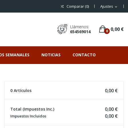
Comparar (
0
)
Ajustes
expand_more
Llámenos:
0,00 €
0
654569014
OS SEMANALES
NOTICIAS
CONTACTO
0,00 €
0 Artículos
0,00 €
Total (impuestos Inc.)
0,00 €
Impuestos Incluidos