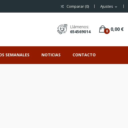
Comparar (
0
)
Ajustes
expand_more
Llámenos:
0,00 €
0
654569014
OS SEMANALES
NOTICIAS
CONTACTO